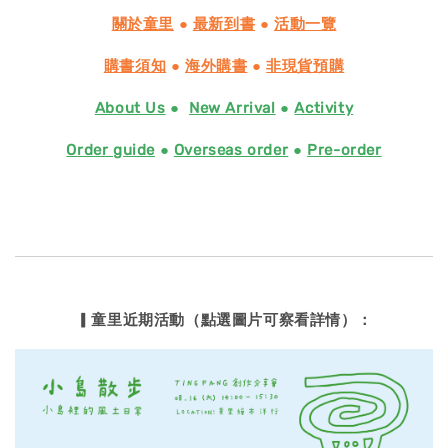
關於童里
●
最新到書
●
活動一覽
購書須知
●
海外購書
●
非現貨預購
About Us
●
New Arrival
●
Activity
Order guide
●
Overseas order
●
Pre-order
▎童里近期活動（點選圖片可察看詳情）：