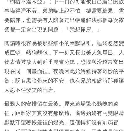
「樹樁不達米亞」；下一頁卻可能被自己編出的故
事嚇得睡不著。弟弟嘴上說不怕，卻需要糖果、需
要陪伴，也需要有人陪著走出帳篷解決那個每次露
營都一定會出現的問題：「我想尿尿。」
閱讀時很容易被那些細小的幽默吸引。睡袋忽然變
成巨蟒、熱狗麵包，下一刻又長出美人魚尾巴。人
物表情被放大到近乎漫畫分鏡，恐懼與滑稽常常出
現在同一個畫面裡。夜晚因此始終維持著奇妙的平
衡：既有黑暗帶來的不安，也有兄弟相處時那種讓
人忍不住發笑的荒唐。
最動人的安排留在最後。原來這場驚心動魄的遠
征，距離家其實沒有那麼遠。窗邊始終有兩雙眼睛
默默守望著帳篷裡的燈光。這個轉折沒有削弱冒