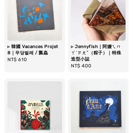
▹ 韓國 Vacances Projet
▹ Jennyfish｜阿嬤ㄟㄇ
8｜무당벌레 / 瓢蟲
ㄚˋㄗㄤˇ（粽子）｜特殊
造型小誌
Regular
NT$ 610
Regular
NT$ 400
price
price