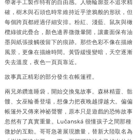
帶著手工製作特有的自由感。人物輪廓並不追求精
確，樹木與石頭也時常維持近乎塗鴉般的形狀，但
每個跨頁都經過仔細安排。粉紅、淺藍、鼠灰與橄
欖綠彼此疊合，顏色邊界微微暈開，讓畫面保有油
墨與紙張接觸後留下的痕跡。那些色彩不像在描繪
風景，更像在描繪時間。黃昏緩慢變暗，天空逐漸
失去溫度，夜色一頁頁靠近。
故事真正精彩的部分發生在帳篷裡。
兩兄弟鑽進睡袋，開始交換鬼故事。森林精靈、骷
髏、女巫輪番登場，想像力把夜晚越撐越大。偏偏
帳篷外又傳來神祕聲響，原本只是遊戲的恐怖故事
忽然有了真實重量。Lučanská 很懂孩子之間那種
微妙的互動。哥哥急著展現膽量，替新大陸取名為