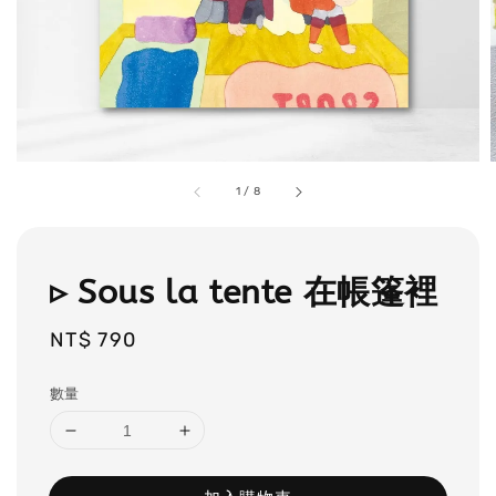
1
/
8
▹ Sous la tente 在帳篷裡
Regular
NT$ 790
price
數量