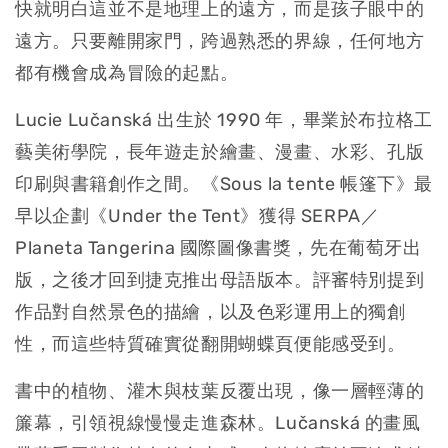
快就明白這並不是地理上的遠方，而是孩子眼中的
遠方。只要離開家門，跨過熟悉的界線，任何地方
都有機會成為冒險的起點。
Lucie Lučanská 出生於 1990 年，畢業於布拉格工
藝美術學院，長年遊走於繪畫、漫畫、水彩、孔版
印刷與書籍創作之間。《Sous la tente 帳篷下》最
早以企劃《Under the Tent》獲得 SERPA／
Planeta Tangerina 國際圖像書獎，先在葡萄牙出
版，之後才回到捷克推出母語版本。評審特別提到
作品對自然景色的描繪，以及色彩運用上的獨創
性，而這些特質確實從翻開蝴蝶頁便能感受到。
書中的植物、灌木與枝葉反覆出現，像一層輕薄的
簾幕，引領視線慢慢走進森林。Lučanská 的畫風