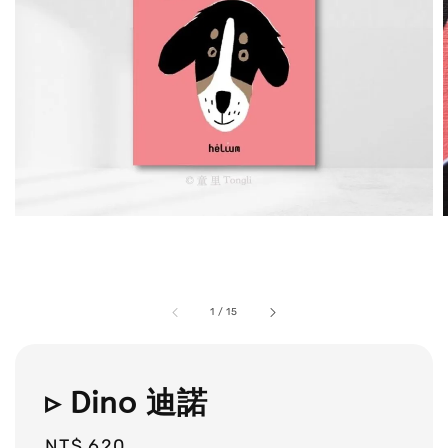
1
/
15
▹ Dino 迪諾
Regular
NT$ 620