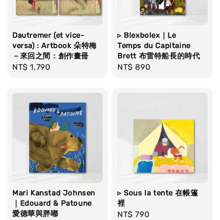
Dautremer (et vice-
▹ Blexbolex｜Le
versa) : Artbook 朵特梅
Temps du Capitaine
－來回之間：創作畫冊
Brett 布雷特船長的時代
Regular
NT$ 1,790
Regular
NT$ 890
price
price
Mari Kanstad Johnsen
▹ Sous la tente 在帳篷
｜Edouard & Patoune
裡
愛德華與胖嘟
Regular
NT$ 790