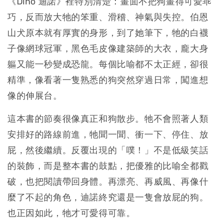
《Dino 迪諾》裡特別清楚：畫面不把狗畫得可愛乖
巧，反而放大牠的笨重、滑稽、神氣與失控。伯恩
山犬原本就有厚實的身形，到了她筆下，牠的白襪
子像網球冠軍，黑色毛皮像建築師的大衣，龐大身
軀又能一秒變成恐龍。每個比喻都不太正經，卻很
精準，像看著一隻熟悉的狗突然穿過日常，闖進想
像的伸展台。
這本書的節奏很像真正和狗散步。牠不會照著人類
安排好的路線前進，牠聞一聞、衝一下、停住、放
屁，然後繼續。反覆出現的「噗！」不是低級笑話
的裝飾，而是整本書的鼓點，把優雅的比喻全都戳
破，也把閱讀帶回身體。再漂亮、再威風、再像什
麼了不起的角色，迪諾終究還是一隻會放屁的狗。
也正因如此，牠才可愛得可靠。