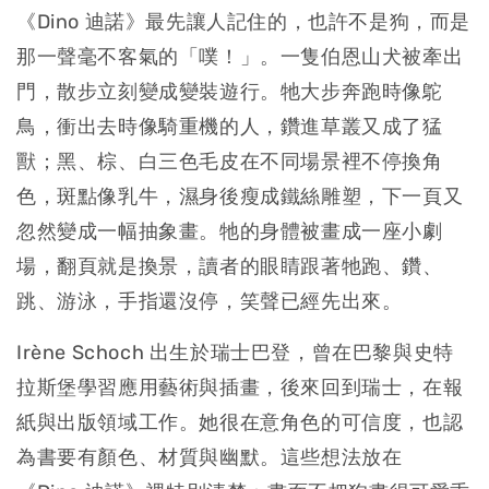
《Dino 迪諾》最先讓人記住的，也許不是狗，而是
那一聲毫不客氣的「噗！」。一隻伯恩山犬被牽出
門，散步立刻變成變裝遊行。牠大步奔跑時像鴕
鳥，衝出去時像騎重機的人，鑽進草叢又成了猛
獸；黑、棕、白三色毛皮在不同場景裡不停換角
色，斑點像乳牛，濕身後瘦成鐵絲雕塑，下一頁又
忽然變成一幅抽象畫。牠的身體被畫成一座小劇
場，翻頁就是換景，讀者的眼睛跟著牠跑、鑽、
跳、游泳，手指還沒停，笑聲已經先出來。
Irène Schoch 出生於瑞士巴登，曾在巴黎與史特
拉斯堡學習應用藝術與插畫，後來回到瑞士，在報
紙與出版領域工作。她很在意角色的可信度，也認
為書要有顏色、材質與幽默。這些想法放在