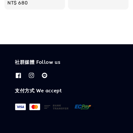
Regular
NT$ 680
price
price
社群媒體 Follow us
支付方式 We accept