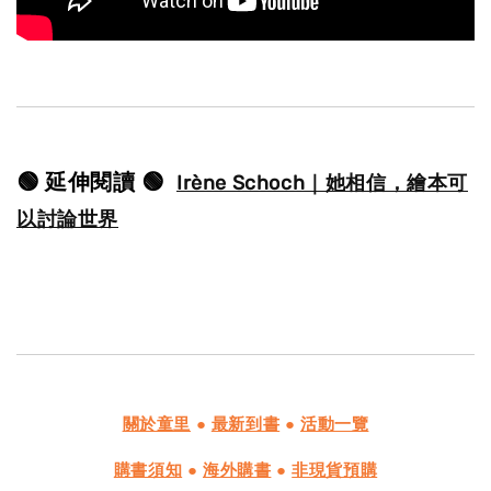
🟢 延伸閱讀 🟢  
Irène Schoch｜她相信，繪本可
以討論世界
關於童里
●
最新到書
●
活動一覽
購書須知
●
海外購書
●
非現貨預購