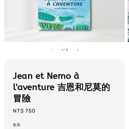
1
/
8
Jean et Nemo à
l'aventure 吉恩和尼莫的
冒險
Regular
NT$ 750
price
數量