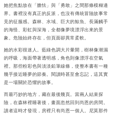
她把焦點放在「膽怯」與「勇敢」之間那條模糊邊
界。書裡沒有真正的反派，也沒有傳統冒險故事常
見的征服感。森林、水域、巨大的鯨魚、長滿觸手
的海怪、彩虹與深海，全都像夢境漂浮出來的景
象。危險始終存在，但頁面卻異常柔軟。
她的水彩很迷人。藍綠色調大片暈開，樹林像潮濕
的呼吸，海面帶著透明感，角色則像漂浮在空氣
裡。那些粉彩色與淡淡鉛筆線條，使整本書有一種
幾乎接近睡夢的節奏。閱讀時甚至會忘記，這其實
是一場關於恐懼的故事。
而最巧妙的地方，藏在最後幾頁。當兩人結束探
險，在森林裡睡著後，畫面忽然回到尚恩的房間。
讀者這時才發現，房裡只有尚恩一個人。尼莫那件