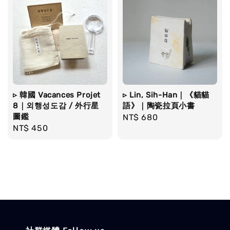
▹ 韓國 Vacances Projet
▹ Lin, Sih-Han｜《貓貓
8｜외행성도감 / 外行星
語》｜陶瓷拉頁小書
圖鑑
Regular
NT$ 680
Regular
NT$ 450
price
price