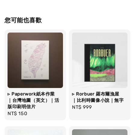
您可能也喜歡
▹ Paperwork紙本作業
▹ Rorbuer 羅布爾漁屋
｜台灣地圖（英文）｜活
｜比利時圖像小說｜無字
版印刷明信片
Regular
NT$ 999
Regular
NT$ 150
price
price