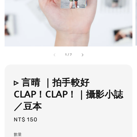
1
/
7
▹ 言晴 ｜拍手較好
CLAP！CLAP！｜攝影小誌
／豆本
Regular
NT$ 150
price
數量