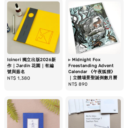
Icinori 獨立出版2026新
▹ Midnight Fox
作｜Jardin 花園｜有編
Freestanding Advent
號與簽名
Calendar 《午夜狐狸》
｜立體場景聖誕倒數月曆
Regular
NT$ 1,380
Regular
NT$ 890
price
price