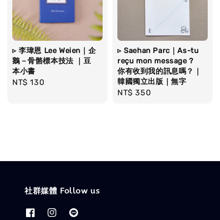
▹ 李瑋恩 Lee Weien｜企
▹ Saehan Parc｜As-tu
鵝－骨骼標本技法 ｜豆
reçu mon message ?
本小書
你有收到我的訊息嗎？｜
韓國獨立出版｜無字
Regular
NT$ 130
Regular
NT$ 350
price
price
社群媒體 Follow us