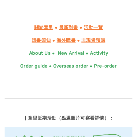
關於童里
●
最新到書
●
活動一覽
購書須知
●
海外購書
●
非現貨預購
About Us
●
New Arrival
●
Activity
Order guide
●
Overseas order
●
Pre-order
▎童里近期活動（點選圖片可察看詳情）：