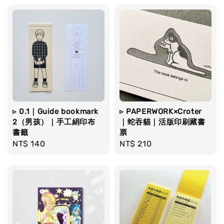
▹ 0.1｜Guide bookmark
▹ PAPERWORK×Croter
2（男孩）｜手工絹印布
｜蛇吞貓｜活版印刷藏書
書籤
票
Regular
NT$ 140
Regular
NT$ 210
price
price