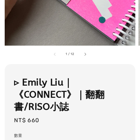
1
/
12
▹ Emily Liu｜
《CONNECT》｜翻翻
書/RISO小誌
Regular
NT$ 660
price
數量