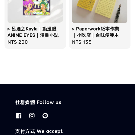
▹ 呂適之Kayla｜動漫眼
▹ Paperwork紙本作業
ANIME EYES｜漫畫小誌
｜小吃店｜台味便箋本
Regular
NT$ 200
Regular
NT$ 135
price
price
社群媒體 Follow us
支付方式 We accept