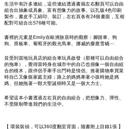
生活中有許多連結，這些連結透過書籍左右翻頁可以自由
組合出抽象或具象、富有想像力的故事。以孔版4色印刷
製作，書皮手工絹印、裝訂，左右頁各有24個畫面，互相
配對可組合出576種可能。
書裡的元素是Emily在歐洲旅居時的觀察：腳踏車、狗
狗、滑板車、葡萄牙的觀光馬車、挪威的麋鹿雪橇⋯
並受到當地玩具店的組合車玩具啟發（那種可以自由組合
的拖車），覺得當時身在城市中的自己也很像一個自由組
合的積木，跟伴侶手牽手出門時是情侶、推著購物車買菜
時自己又像個家庭主婦；路上的媽媽牽著小孩時她是媽
媽、但她拖著一顆大聖誕樹時又是一個大力士。
希望這本小書透過左右頁的自由組合，把想像力、彈性、
不受限制帶進我們的生活中。
【 環裝裝禎，可以360度翻至背面，隨書附上目錄1張 】