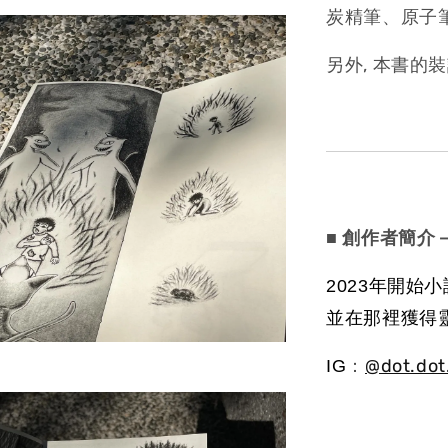
炭精筆、原子
另外, 本書的
■ 創作者簡介
2023年開
並在那裡獲得
：
@dot.dot
IG