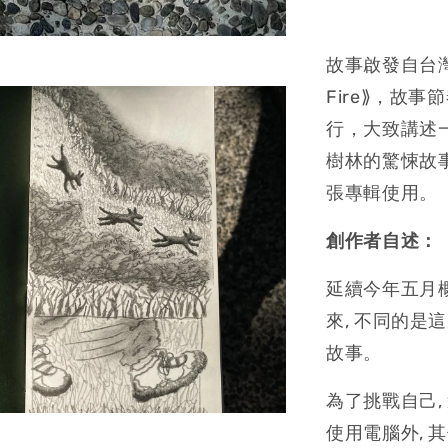
故事啟發自台灣迷
Fire⟫，故事
行，大致講述
樹林的驚悚故
張專輯使用。
創作者自述：
延續今年五月
來, 不同的
故事。
為了挑戰自己
使用電腦外, 