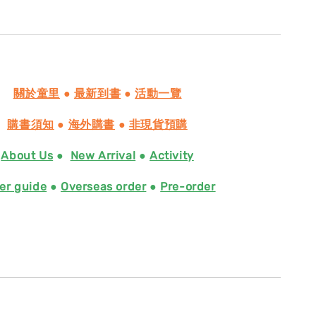
關於童里
●
最新到書
●
活動一覽
購書須知
●
海外購書
●
非現貨預購
About Us
●
New Arrival
●
Activity
er guide
●
Overseas order
●
Pre-order