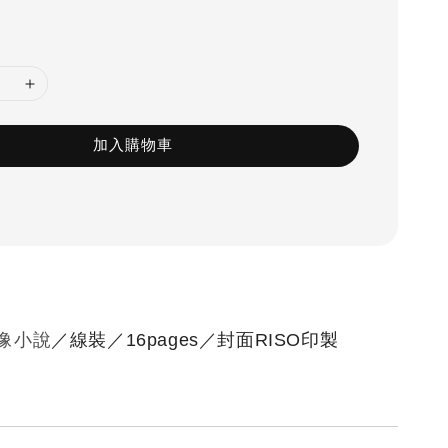
加入購物車
像小說
／線裝／16pages／封面RISO印製