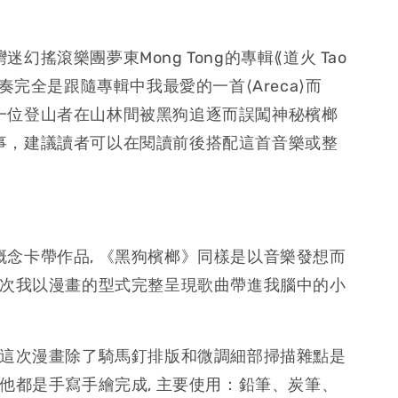
幻搖滾樂團夢東Mong Tong的專輯⟪道火 Tao
節奏完全是跟隨專輯中我最愛的一首⟨Areca⟩而
一位登山者在山林間被黑狗追逐而誤闖神秘檳榔
事，建議讀者可以在閱讀前後搭配這首音樂或整
概念卡帶作品, 《黑狗檳榔》同樣是以音樂發想而
是這次我以漫畫的型式完整呈現歌曲帶進我腦中的小
, 這次漫畫除了騎馬釘排版和微調細部掃描雜點是
其他都是手寫手繪完成, 主要使用：鉛筆、炭筆、