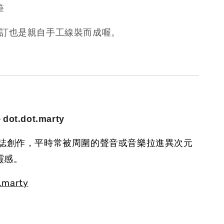
筆
裝訂也是親自手工線裝而成喔。
－
dot.dot.marty
始小誌創作，平時常被周圍的聲音或音樂拉進異次元
靈感。
.marty