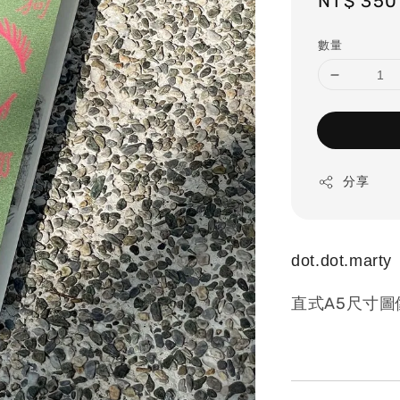
Regular
NT$ 350
price
數量
分享
dot.dot.marty
直式A5尺寸圖