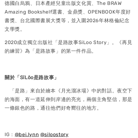
德國白烏鴉、日本產經兒童出版文化賞、The BRAW
Amazing Bookshelf選書、金鼎獎、OPENBOOK年度好
書獎、台北國際書展大獎等，並入圍2026年林格倫紀念
文學獎。
2020成立獨立出版社「是路故事SiLoo Story」。《再見
的練習》為「是路故事」的第一件作品。
關於「SīLōo是路故事」
「是路」來自於繪本《月光溜冰場》中的對話。夜空下
的海面，有一道延伸到岸邊的亮光，兩個主角堅信，那是
一條銀色的路，通往他們好奇嚮往的地方。
IG：
@bei.lynn
@siloostory