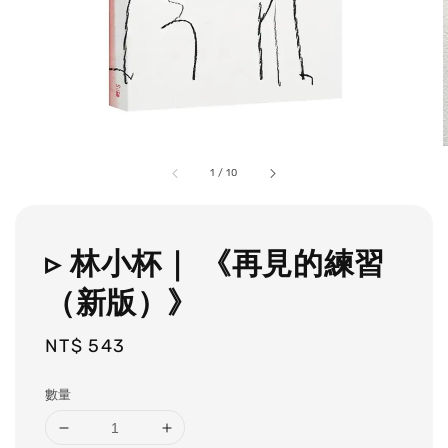
1
/
10
▹ 林小杯｜ 《再見的練習
（新版）》
Regular
NT$ 543
price
數量