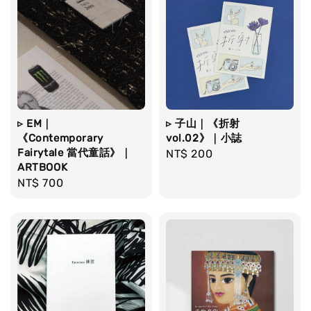
▹ EM｜
▹ 子山｜《折射
《Contemporary
vol.02》｜小誌
Fairytale 當代童話》｜
Regular
NT$ 200
ARTBOOK
price
Regular
NT$ 700
price