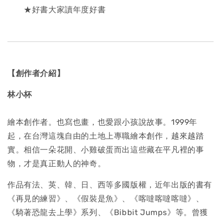
★好書大家讀年度好書
【創作者介紹】
林小杯
繪本創作者。也寫也畫，也愛跟小孩說故事。1999年
起，在台灣這塊自由的土地上專職繪本創作，越來越踏
實。相信一朵花開、小雞破蛋而出這些藏在平凡裡的事
物，才是真正動人的神奇。
作品有法、英、韓、日、西等多國版權，近年出版的書有
《再見的練習》、《假裝是魚》、《喀噠喀噠喀噠》、
《騎著恐龍去上學》系列、《Bibbit Jumps》等。曾獲