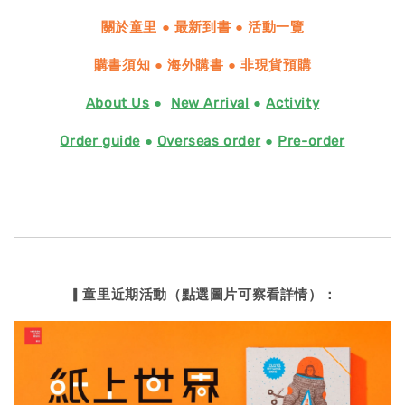
關於童里
●
最新到書
●
活動一覽
購書須知
●
海外購書
●
非現貨預購
About Us
●
New Arrival
●
Activity
Order guide
●
Overseas order
●
Pre-order
▎童里近期活動（點選圖片可察看詳情）：