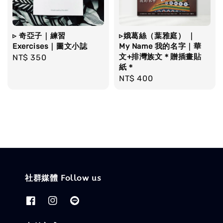
▹ 奇亞子｜練習
▹娥葛絲（葉雅庭） ｜
Exercises｜圖文小誌
My Name 我的名字｜華
文+排灣族文＊贈插畫貼
Regular
NT$ 350
紙＊
price
Regular
NT$ 400
price
社群媒體 Follow us