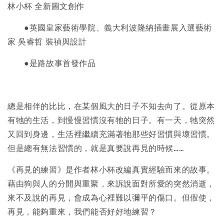
林小杯 全新圖文創作
●英國皇家藝術學院、義大利波隆納插畫展入選藝術
家 吳睿哲 裝禎與設計
●是路故事首發作品
總是相伴的比比，在某個風大的日子不知去向了。從原本
有牠的生活，到慢慢習慣沒有牠的日子。有一天，牠突然
又回到身邊，生活裡繼續充滿著牠那些好習慣與壞習慣。
但是總有無法習慣的，就是真要說再見的時候……
《再見的練習》是作者林小杯改編真實經驗而來的故事。
藉由狗與人的分開與重聚，來訴說面對所愛的突然消逝，
來不及說的再見，會成為心裡難以彌平的傷口。但假使，
再見，能夠重來，我們能否好好地練習？