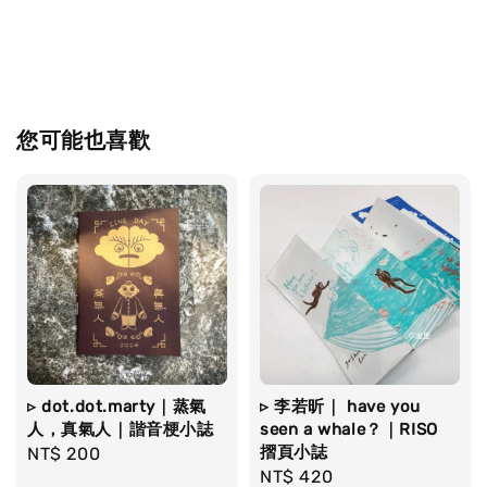
您可能也喜歡
▹ dot.dot.marty｜蒸氣
▹ 李若昕｜ have you
人，真氣人｜諧音梗小誌
seen a whale？｜RISO
摺頁小誌
Regular
NT$ 200
Regular
NT$ 420
price