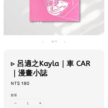
1
/
1
▹ 呂適之Kayla｜車 CAR
｜漫畫小誌
Regular
NT$ 180
price
數量