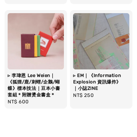
price
▹ 李瑋恩 Lee Weien｜
▹ EM｜《Information
《狐狸/鹿/刺蝟/企鵝/蝴
Explosion 資訊爆炸》
蝶》標本技法｜豆本小書
｜小誌ZINE
套組＊附贈燙金書盒＊
Regular
NT$ 250
Regular
NT$ 600
price
price