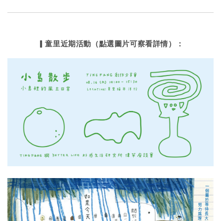
▎童里近期活動（點選圖片可察看詳情）：