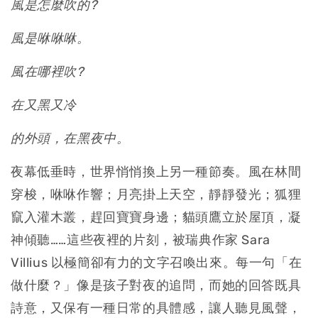
風是怎麼吹的?
風是咻咻咻。
風在哪裡吹?
在又黑又冷
的外頭，在黑夜中。
夜幕低垂時，世界悄悄換上另一種節奏。風在林間
穿梭，咻咻作響；月亮掛上天空，靜靜發光；狐狸
竄入灌木叢，趕回寶寶身邊；貓頭鷹立於屋頂，凝
神傾聽……這些夜裡的片刻，被瑞典作家 Sara
Villius 以極簡卻有力的文字召喚出來。每一句「在
做什麼？」像是孩子對夜的追問，而她的回答既具
詩意，又保有一種日常的具體感，讓人聽見風聲，