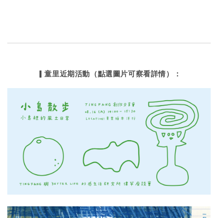
▎童里近期活動（點選圖片可察看詳情）：