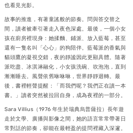
也看見光影。
故事的推進，有著童謠般的節奏。問與答交替之
間，讀者被牽引著走入夜色深處。最後，一個小女
孩在廚房裡現身：她揉麵、鋪派、放入藍莓，甚至
還有一隻名叫「心心」的狗陪伴。藍莓派的香氣與
貓頭鷹的凝視交錯，夜的靜謐因此更顯具體。隨著
派吃盡、冰淇淋融化，小女孩洗碗、吹泡泡，直到
漸漸睡去。風聲依舊咻咻咻，世界靜靜迴轉。最
後，書裡輕聲提醒：「而我們呢？我們正在讀一本
書。」讀者突然被拉回自身，成為夜裡的一部分。
Sara Villius（1976 年生於瑞典烏普薩拉）長年遊
走於文學、廣播與影像之間，她的語言常常帶著日
常對話的節奏，卻能在最輕盈的提問裡藏入深邃。