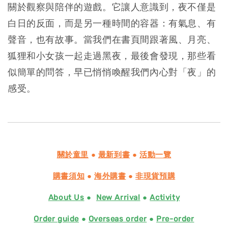
關於觀察與陪伴的遊戲。它讓人意識到，夜不僅是
白日的反面，而是另一種時間的容器：有氣息、有
聲音，也有故事。當我們在書頁間跟著風、月亮、
狐狸和小女孩一起走過黑夜，最後會發現，那些看
似簡單的問答，早已悄悄喚醒我們內心對「夜」的
感受。
關於童里
●
最新到書
●
活動一覽
購書須知
●
海外購書
●
非現貨預購
About Us
●
New Arrival
●
Activity
Order guide
●
Overseas order
●
Pre-order