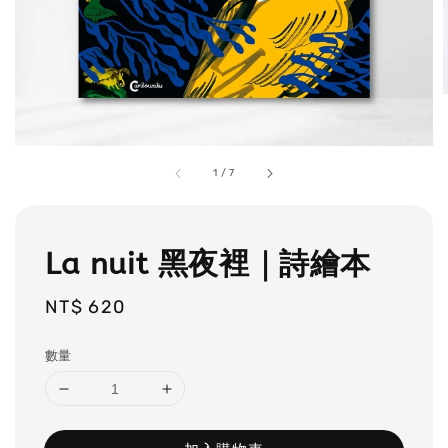
1
/
7
La nuit 黑夜裡｜詩繪本
Regular
NT$ 620
price
數量