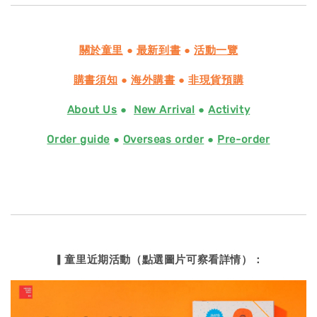
關於童里
●
最新到書
●
活動一覽
購書須知
●
海外購書
●
非現貨預購
About Us
●
New Arrival
●
Activity
Order guide
●
Overseas order
●
Pre-order
▎童里近期活動（點選圖片可察看詳情）：