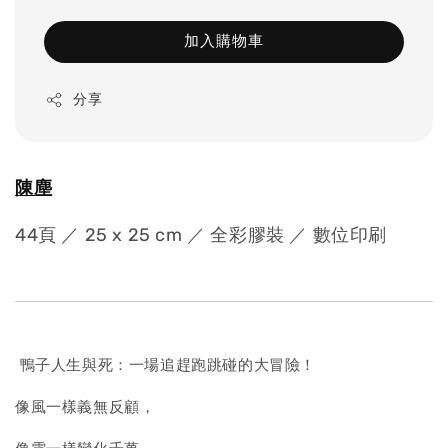
加入購物車
分享
陳塵
44頁 ／ 25 x 25 cm ／ 全彩膠裝 ／ 數位印刷
鴨子人生與死：一場追趕跑跳碰的大冒險！
像風一樣義無反顧，