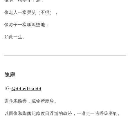
像雲一樣變化千萬，
像老人一樣哭笑（不得），
像赤子一樣呱呱墜地；
如此一生。
陳塵
IG:
@
ddusttsudd
家住馬路旁，萬物惹塵埃。
以圖像和陶偶紀錄度日浮游的軌跡，一邊走一邊呼吸廢氣。