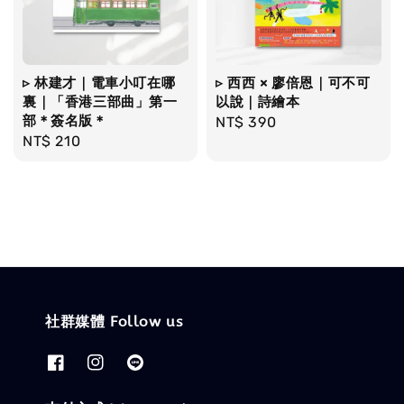
▹ 林建才｜電車小叮在哪
▹ 西西 × 廖倍恩｜可不可
裏｜「香港三部曲」第一
以說｜詩繪本
部＊簽名版＊
Regular
NT$ 390
Regular
NT$ 210
price
price
社群媒體 Follow us