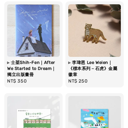
▹ 士棻Shih-Fen｜After
▹ 李瑋恩 Lee Weien｜
We Started to Dream｜
《標本系列－石虎》金屬
獨立出版畫冊
徽章
Regular
NT$ 350
Regular
NT$ 250
price
price