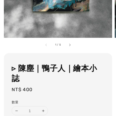
1
/
5
▹ 陳塵｜鴨子人｜繪本小
誌
Regular
NT$ 400
price
數量