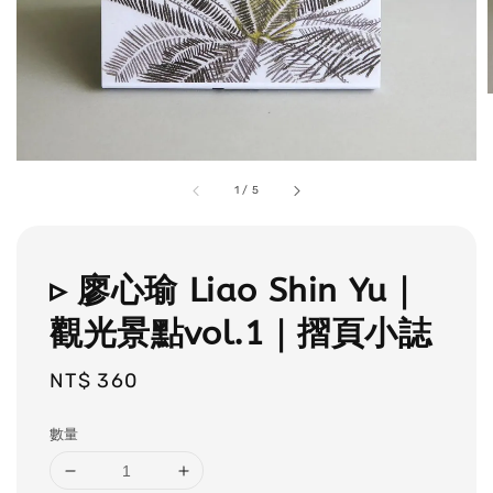
1
/
5
▹ 廖心瑜 Liao Shin Yu｜
觀光景點vol.1｜摺頁小誌
Regular
NT$ 360
price
數量