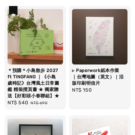
優惠
＊預購＊小島散步 2027
▹ Paperwork紙本作業
ft TINGFANG ｜《小島
｜台灣地圖（英文）｜活
歲時記》台灣風土日常圖
版印刷明信片
鑑 精裝摺頁書 ★ 獨家贈
Regular
NT$ 150
送【好彩頭小春聯組】★
price
Sale
NT$ 540
Regular
NT$ 690
price
price