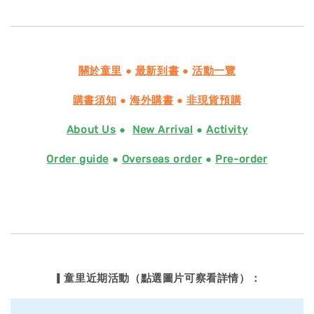
關於童里
●
最新到書
●
活動一覽
購書須知
●
海外購書
●
非現貨預購
About Us
●
New Arrival
●
Activity
Order guide
●
Overseas order
●
Pre-order
▎童里近期活動（點選圖片可察看詳情）：