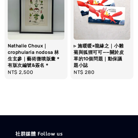
Nathalie Choux｜
▹ 施暖暖×龍緣之｜小雛
crophularia nodosa 林
菊與狐狸可可——關於皮
生玄參｜藝術微噴版畫＊
草的10個問題｜動保議
有版次編號&簽名＊
題小誌
Regular
NT$ 2,500
Regular
NT$ 280
price
price
社群媒體 Follow us