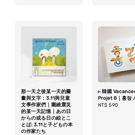
price
那一天之後某一天的圖
▹ 韓國 Vacance
畫與文字：3.11與兒童
Projet 8｜홍랑 
文學作家們｜圍繞震災
Regular
NT$ 590
的某一天記憶｜あの日
price
からの或る日の絵とこ
とば: 3.11と子どもの本
の作家たち