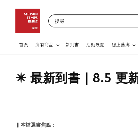
搜尋
首頁
所有商品
新到書
活動展覽
線上藝廊
✴️ 最新到書｜8.5 更
▎本檔選書焦點：