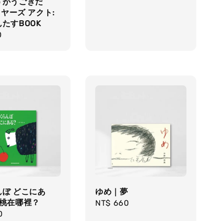
うがうごきだ
price
イヤーズ アクト:
たすBOOK
r
0
ぼ どこにあ
ゆめ｜夢
櫻桃在哪裡？
Regular
NT$ 660
r
0
price