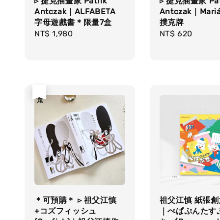
▹ 捷克插畫家 Patrik
▹ 捷克插畫家 Pat
Antczak｜ALFABETA
Antczak｜Mari
字母遊戲書＊限量7盒
撲克牌
Regular
NT$ 1,980
Regular
NT$ 620
price
price
售完
＊可預購＊ ▹ 祖父江慎
祖父江慎 紙張
+コズフィッシュ
｜ぺぱぷんたす