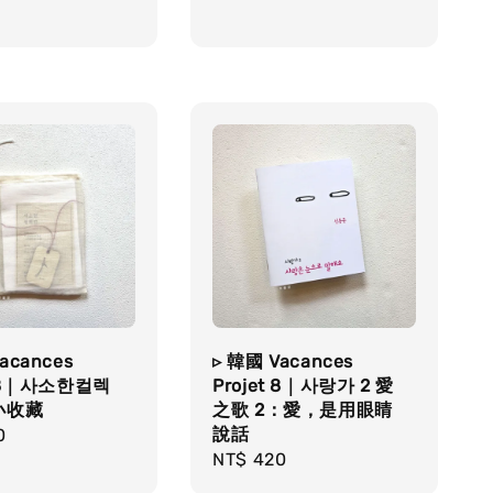
acances
▹ 韓國 Vacances
t 8｜사소한컬렉
Projet 8｜사랑가 2 愛
微小收藏
之歌 2：愛，是用眼睛
說話
r
0
Regular
NT$ 420
price