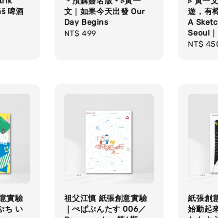
rik
＊預購簽名版＊▹黃一
▹ 黃一
áš 啤酒
文｜如果今天出發 Our
遊，有
Day Begins
A Sket
Seou
Regular
NT$ 499
Regula
NT$ 45
price
price
創意實驗
祖父江慎 紙張創意實驗
紙張創
ぷち い
｜ぺぱぷんたす 006／
始動起