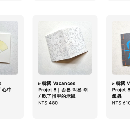
s
▹ 韓國 Vacances
▹ 韓國 V
/ 心中
Projet 8｜손톱 먹은 쥐
Proje
/ 吃了指甲的老鼠
瓢蟲
Regular
NT$ 480
Regula
NT$ 61
price
price