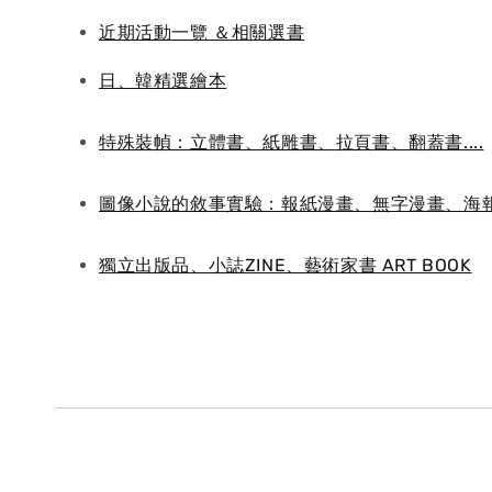
近期活動一覽 ＆相關選書
日、韓精選繪本
特殊裝幀：立體書、紙雕書、拉頁書、翻蓋書....
圖像小說的敘事實驗：報紙漫畫、無字漫畫、海
獨立出版品、小誌ZINE、藝術家書 ART BOOK