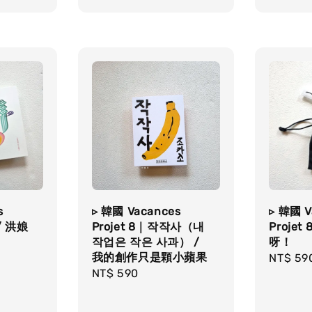
price
price
s
▹ 韓國 Vacances
▹ 韓國 V
/ 洪娘
Projet 8｜작작사（내
Projet
작업은 작은 사과） /
呀！
我的創作只是顆小蘋果
Regula
NT$ 59
Regular
NT$ 590
price
price