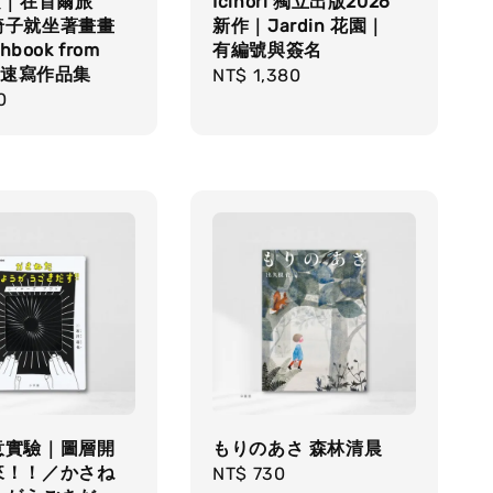
文｜在首爾旅
Icinori 獨立出版2026
椅子就坐著畫畫
新作｜Jardin 花園｜
chbook from
有編號與簽名
l｜速寫作品集
Regular
NT$ 1,380
r
0
price
意實驗｜圖層開
もりのあさ 森林清晨
來！！／かさね
Regular
NT$ 730