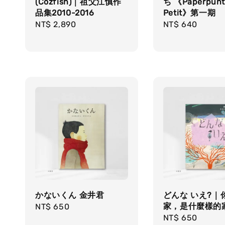
(Cozfish)｜祖父江慎作
ち 《Paperpunt
品集2010-2016
Petit》第一期
Regular
NT$ 2,890
Regular
NT$ 640
price
price
かないくん 金井君
どんな いえ?｜
家，是什麼樣的
Regular
NT$ 650
Regular
NT$ 650
price