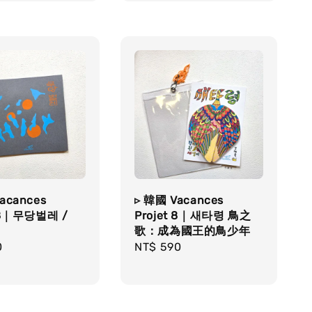
acances
▹ 韓國 Vacances
t 8｜무당벌레 /
Projet 8｜새타령 鳥之
歌：成為國王的鳥少年
r
0
Regular
NT$ 590
price