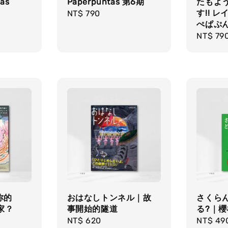
as
Paperpuntas 第6期
たもよ
す!! レ
Regular
NT$ 790
ぺぱぷん
price
Regula
NT$ 79
price
你的
おはなしトンネル｜故
さくらん
家？
事開始的隧道
る?｜
Regular
NT$ 620
Regula
NT$ 49