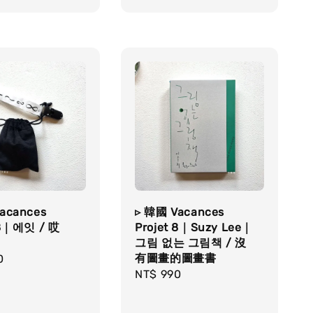
acances
▹ 韓國 Vacances
 8｜에잇 / 哎
Projet 8｜Suzy Lee｜
그림 없는 그림책 / 沒
有圖畫的圖畫書
r
0
Regular
NT$ 990
price