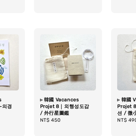
s
▹ 韓國 Vacances
▹ 韓國 V
--의경
Projet 8｜외행성도감
Proje
/ 外行星圖鑑
션 / 
Regular
NT$ 450
Regula
NT$ 49
price
price