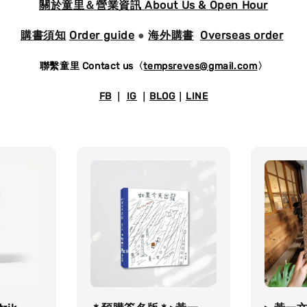
關於童里＆營業資訊 About Us & Open Hour
購書須知
Order guide
●
海外購書
Overseas order
聯繫童里 Contact us〈
tempsreves@gmail.com
〉
FB
｜
IG
｜
BLOG
｜
LINE