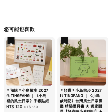
您可能也喜歡
優惠
優惠
＊預購＊小島散步 2027
＊預購＊小島散步 2027
ft TINGFANG ｜《小島
ft TINGFANG ｜《小島
裡的風土日常》手帳貼紙
歲時記》台灣風土日常圖
鑑 精裝摺頁書 ★ 獨家贈
Sale
NT$ 120
Regular
NT$ 150
送【好彩頭小春聯組】★