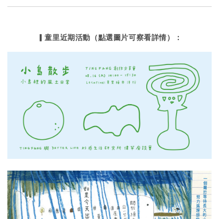
▎童里近期活動（點選圖片可察看詳情）：