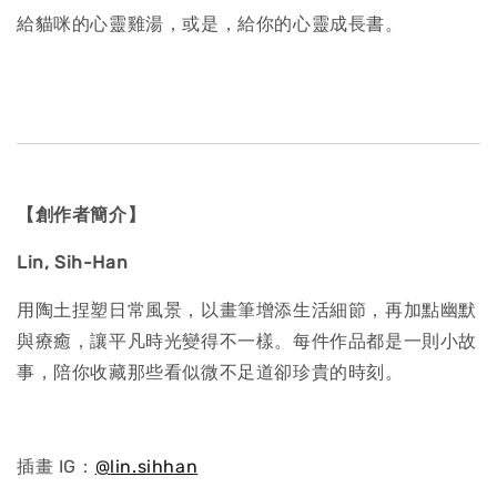
給貓咪的心靈雞湯，或是，給你的心靈成長書。
【創作者簡介】
Lin, Sih-Han
用陶土捏塑日常風景，以畫筆增添生活細節，再加點幽默
與療癒，讓平凡時光變得不一樣。每件作品都是一則小故
事，陪你收藏那些看似微不足道卻珍貴的時刻。
插畫 IG：
@
lin.sihhan