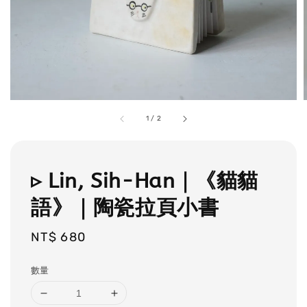
1
/
2
▹ Lin, Sih-Han｜《貓貓
語》｜陶瓷拉頁小書
Regular
NT$ 680
price
數量