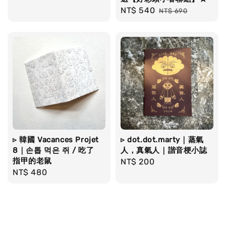
price
price
Sale
NT$ 540
Regular
NT$ 690
price
price
▹ 韓國 Vacances Projet
▹ dot.dot.marty｜蒸氣
8｜손톱 먹은 쥐 / 吃了
人，真氣人｜諧音梗小誌
指甲的老鼠
Regular
NT$ 200
Regular
NT$ 480
price
price