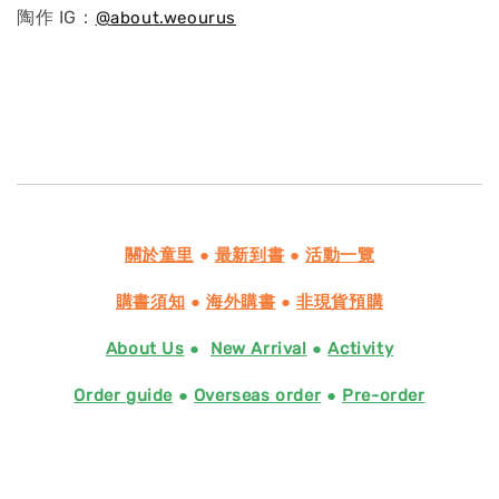
陶作 IG：
@
about.weourus
關於童里
●
最新到書
●
活動一覽
購書須知
●
海外購書
●
非現貨預購
About Us
●
New Arrival
●
Activity
Order guide
●
Overseas order
●
Pre-order