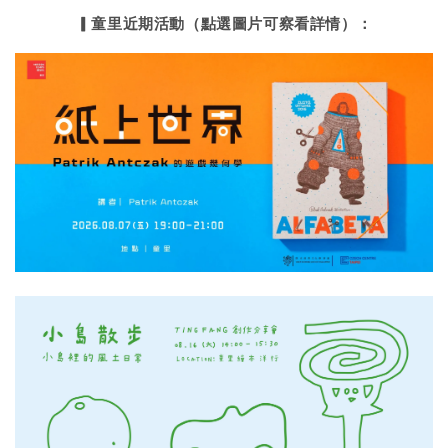
▎童里近期活動（點選圖片可察看詳情）：