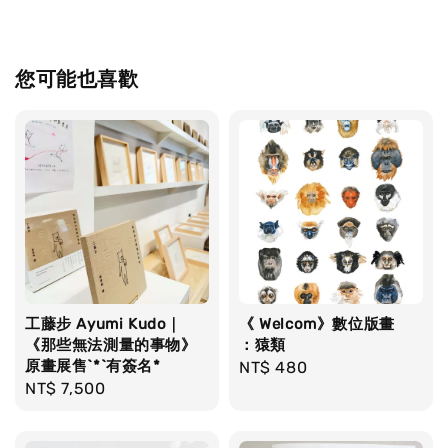
您可能也喜歡
工藤步 Ayumi Kudo｜
《 Welcom》數位版畫
《那些無法測量的事物》
：猿類
原畫展售`*`有簽名*
Regular
NT$ 480
Regular
NT$ 7,500
price
price