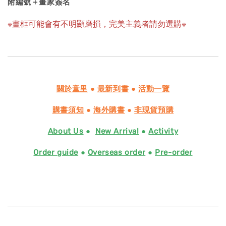
附編號＋畫家簽名
※畫框可能會有不明顯磨損，完美主義者請勿選購
※
關於童里
●
最新到書
●
活動一覽
購書須知
●
海外購書
●
非現貨預購
About Us
●
New Arrival
●
Activity
Order guide
●
Overseas order
●
Pre-order