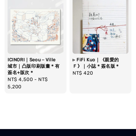
ICINORI｜Seou－Ville
▹ FiFi Kuo｜《親愛的
城市｜凸版印刷版畫＊有
Ｆ》｜小誌＊簽名版＊
簽名+版次＊
Regular
NT$ 420
Regular
NT$ 4,500
-
NT$
price
price
5,200