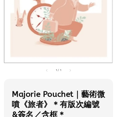
1
/
1
Majorie Pouchet｜藝術微
噴《旅者》＊有版次編號
&簽名／含框＊