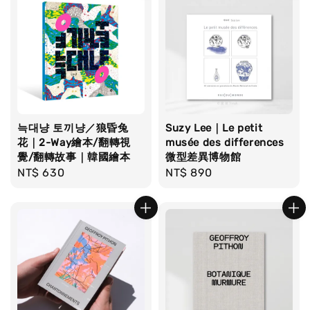
늑대냥 토끼냥／狼昏兔
Suzy Lee｜Le petit
花｜2-Way繪本/翻轉視
musée des differences
覺/翻轉故事｜韓國繪本
微型差異博物館
Regular
NT$ 630
Regular
NT$ 890
price
price