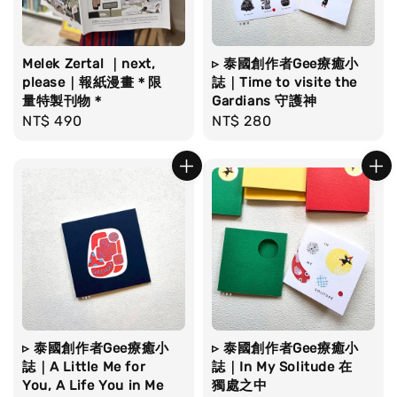
Melek Zertal ｜next,
▹ 泰國創作者Gee療癒小
please｜報紙漫畫＊限
誌｜Time to visite the
量特製刊物＊
Gardians 守護神
Regular
NT$ 490
Regular
NT$ 280
price
price
▹ 泰國創作者Gee療癒小
▹ 泰國創作者Gee療癒小
誌｜A Little Me for
誌｜In My Solitude 在
You, A Life You in Me
獨處之中