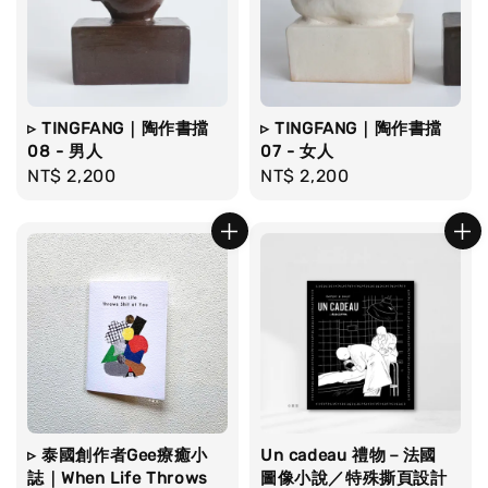
▹ TINGFANG｜陶作書擋
▹ TINGFANG｜陶作書擋
08 - 男人
07 - 女人
Regular
NT$ 2,200
Regular
NT$ 2,200
price
price
▹ 泰國創作者Gee療癒小
Un cadeau 禮物－法國
誌｜When Life Throws
圖像小說／特殊撕頁設計