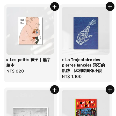
▹ Les petits 孩子｜無字
▹ La Trajectoire des
繪本
pierres lancées 飛石的
軌跡｜比利時圖像小說
Regular
NT$ 620
Regular
NT$ 1,100
price
price