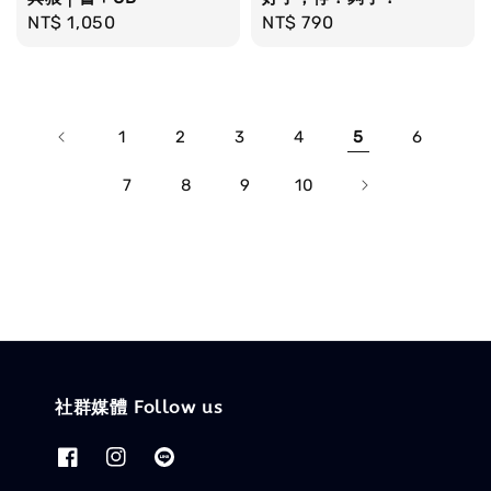
Regular
NT$ 1,050
Regular
NT$ 790
price
price
1
2
3
4
5
6
7
8
9
10
社群媒體 Follow us