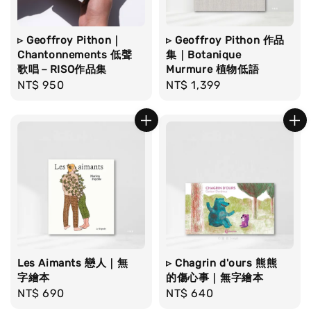
▹ Geoffroy Pithon｜
▹ Geoffroy Pithon 作品
Chantonnements 低聲
集｜Botanique
歌唱－RISO作品集
Murmure 植物低語
Regular
NT$ 950
Regular
NT$ 1,399
price
price
Les Aimants 戀人｜無
▹ Chagrin d'ours 熊熊
字繪本
的傷心事｜無字繪本
Regular
NT$ 690
Regular
NT$ 640
price
price