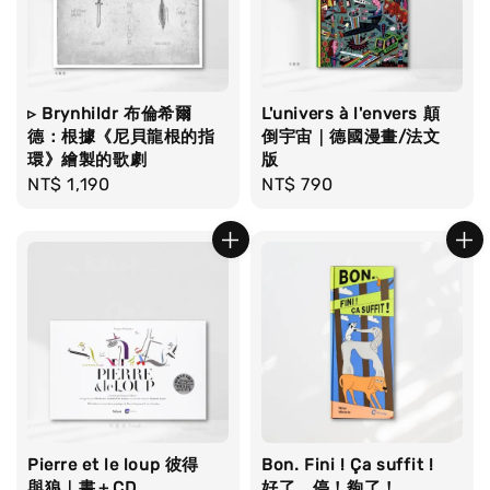
▹ Brynhildr 布倫希爾
L'univers à l'envers 顛
德：根據《尼貝龍根的指
倒宇宙｜德國漫畫/法文
環》繪製的歌劇
版
Regular
NT$ 1,190
Regular
NT$ 790
price
price
Pierre et le loup 彼得
Bon. Fini ! Ça suffit !
與狼｜書＋CD
好了，停！夠了！