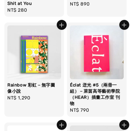
Shit at You
Regular
NT$ 890
Regular
NT$ 280
price
price
Rainbow 彩虹－無字圖
Éclat 迸光 #5（兩冊一
像小說
組）－萊茵高等藝術學院
（HEAR）插畫工作室 刊
Regular
NT$ 1,290
物
price
Regular
NT$ 790
price