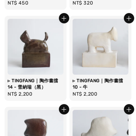
Regular
NT$ 450
Regular
NT$ 320
price
price
▹ TINGFANG｜陶作書擋
▹ TINGFANG｜陶作書擋
14 - 雪納瑞（黑）
10 - 牛
Regular
NT$ 2,200
Regular
NT$ 2,200
price
price