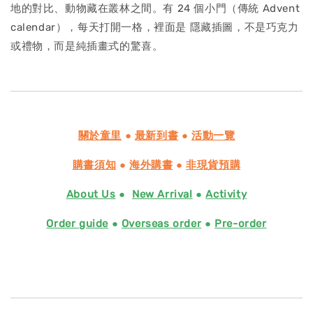
地的對比、動物藏在叢林之間。有 24 個小門（傳統 Advent
calendar），每天打開一格，裡面是 隱藏插圖，不是巧克力
或禮物，而是純插畫式的驚喜。
關於童里
●
最新到書
●
活動一覽
購書須知
●
海外購書
●
非現貨預購
About Us
●
New Arrival
●
Activity
Order guide
●
Overseas order
●
Pre-order