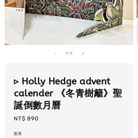
1
/
5
▹ Holly Hedge advent
calender 《冬青樹籬》聖
誕倒數月曆
Regular
NT$ 890
price
數量