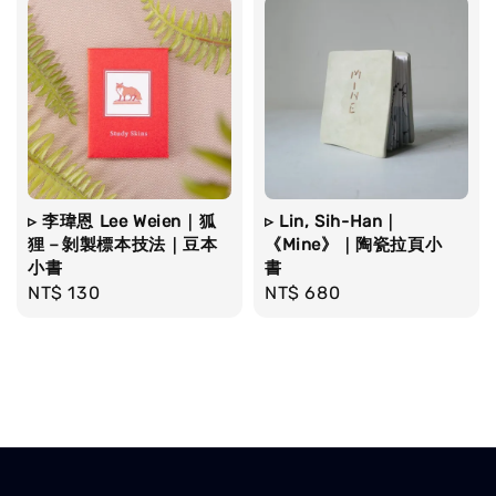
▹ 李瑋恩 Lee Weien｜狐
▹ Lin, Sih-Han｜
狸－剝製標本技法｜豆本
《Mine》｜陶瓷拉頁小
小書
書
Regular
NT$ 130
Regular
NT$ 680
price
price