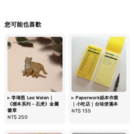
您可能也喜歡
▹ 李瑋恩 Lee Weien｜
▹ Paperwork紙本作業
《標本系列－石虎》金屬
｜小吃店｜台味便箋本
徽章
Regular
NT$ 135
Regular
NT$ 250
price
price