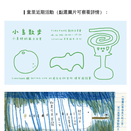
▎童里近期活動（點選圖片可察看詳情）：