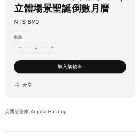
立體場景聖誕倒數月曆
Regular
NT$ 890
price
數量
加入購物車
分享
英國版畫家 Angela Harding