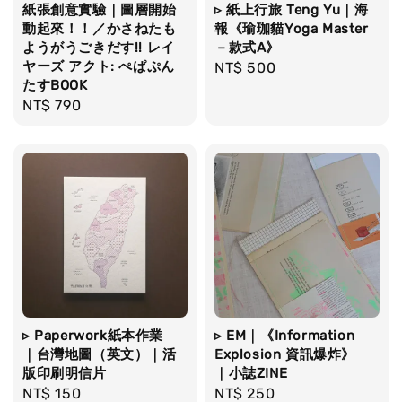
紙張創意實驗｜圖層開始
▹ 紙上行旅 Teng Yu｜海
動起來！！／かさねたも
報《瑜珈貓Yoga Master
ようがうごきだす!! レイ
－款式A》
ヤーズ アクト: ぺぱぷん
Regular
NT$ 500
たすBOOK
price
Regular
NT$ 790
price
▹ Paperwork紙本作業
▹ EM｜《Information
｜台灣地圖（英文）｜活
Explosion 資訊爆炸》
版印刷明信片
｜小誌ZINE
Regular
NT$ 150
Regular
NT$ 250