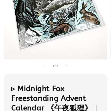
1
/
4
▹ Midnight Fox
Freestanding Advent
Calendar 《午夜狐狸》｜