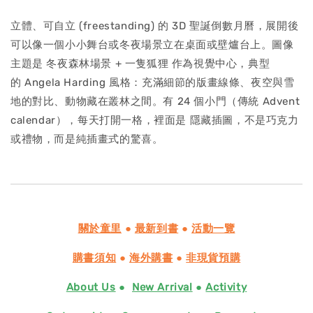
立體、可自立 (freestanding) 的 3D 聖誕倒數月曆，展開後
可以像一個小小舞台或冬夜場景立在桌面或壁爐台上。圖像
主題是 冬夜森林場景 + 一隻狐狸 作為視覺中心，典型
的 Angela Harding 風格：充滿細節的版畫線條、夜空與雪
地的對比、動物藏在叢林之間。有 24 個小門（傳統 Advent
calendar），每天打開一格，裡面是 隱藏插圖，不是巧克力
或禮物，而是純插畫式的驚喜。
關於童里
●
最新到書
●
活動一覽
購書須知
●
海外購書
●
非現貨預購
About Us
●
New Arrival
●
Activity