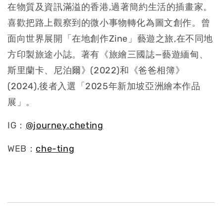
在物質及資訊滿溢的香港,過著簡約生活的插畫家。
喜歡把路上觀察到的微小事
物轉化為圖文創作。曾
面向世界展開「在地創作Zine」藝遊之旅,在不同地
方印
製旅途小誌。著有《旅繪三國誌—藝遊緬甸、
斯里蘭卡、尼泊爾》(2022)和
《爸爸相簿》
(2024),後者入選「2025年新加坡亞洲繪本作品
展」。
IG：
@journey.cheting
WEB：
che-ting