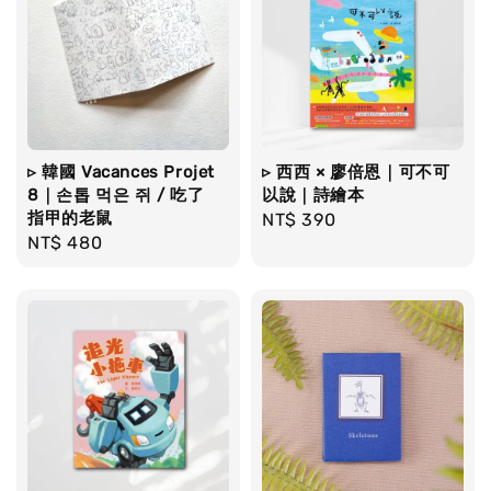
▹ 韓國 Vacances Projet
▹ 西西 × 廖倍恩｜可不可
8｜손톱 먹은 쥐 / 吃了
以說｜詩繪本
指甲的老鼠
Regular
NT$ 390
Regular
NT$ 480
price
price