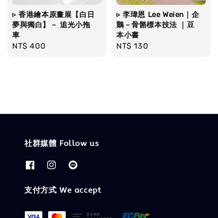
▹ 香港繪本原畫展【白日
▹ 李瑋恩 Lee Weien｜企
夢與獨白】－ 追光小拖
鵝－骨骼標本技法 ｜豆
車
本小書
Regular
NT$ 400
Regular
NT$ 130
price
price
社群媒體 Follow us
支付方式 We accept