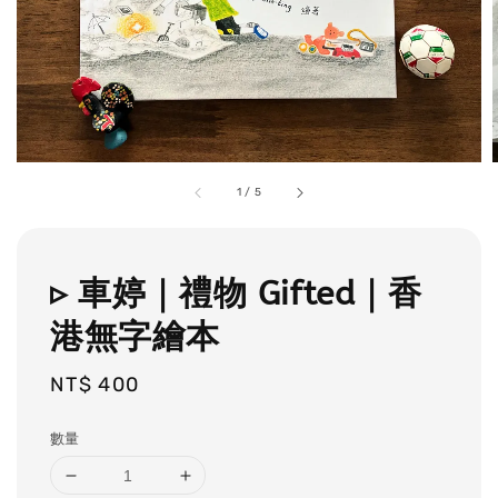
1
/
5
▹ 車婷｜禮物 Gifted｜香
港無字繪本
Regular
NT$ 400
price
數量