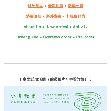
關於童里
●
最新到書
●
活動一覽
購書須知
●
海外購書
●
非現貨預購
About Us
●
New Arrival
●
Activity
Order guide
●
Overseas order
●
Pre-order
▎童里近期活動（點選圖片可察看詳情）：