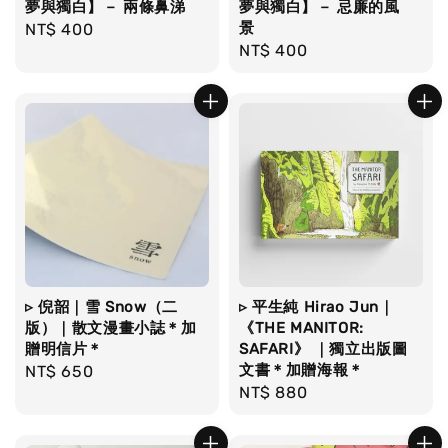
夢與獨白】－ 兩條鼻涕
夢與獨白】－ 忌廉的風
景
Regular
NT$ 400
Regular
NT$ 400
price
price
▹ 倪韶｜雪 Snow（二
▹ 平生純 Hirao Jun｜
版）｜散文漫畫小誌＊加
《THE MANITOR:
贈明信片＊
SAFARI》 ｜獨立出版圖
文書＊加贈海報＊
Regular
NT$ 650
Regular
NT$ 880
price
price