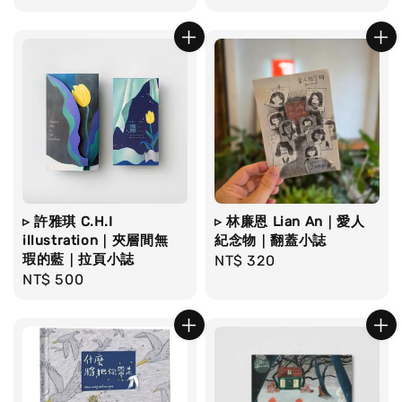
price
▹ 許雅琪 C.H.I
▹ 林廉恩 Lian An｜愛人
illustration｜夾層間無
紀念物｜翻蓋小誌
瑕的藍｜拉頁小誌
Regular
NT$ 320
Regular
NT$ 500
price
price