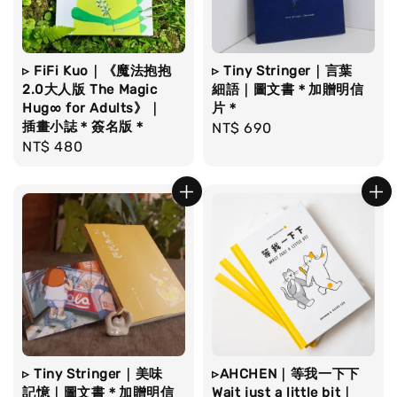
▹ FiFi Kuo｜《魔法抱抱
▹ Tiny Stringer｜言葉
2.0大人版 The Magic
細語｜圖文書​＊加贈明信
Hug∞ for Adults》｜
片＊
插畫小誌＊簽名版＊
Regular
NT$ 690
Regular
NT$ 480
price
price
▹ Tiny Stringer｜美味
▹AHCHEN｜等我一下下
記憶｜圖文書​＊加贈明信
Wait just a little bit｜