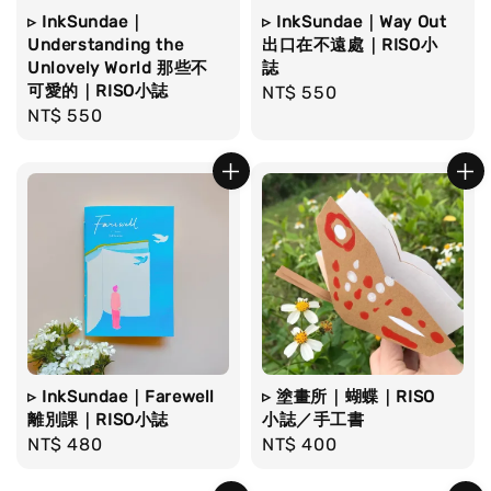
▹ InkSundae｜
▹ InkSundae｜Way Out
Understanding the
出口在不遠處｜RISO小
Unlovely World 那些不
誌
可愛的｜RISO小誌
Regular
NT$ 550
Regular
NT$ 550
price
price
▹ InkSundae｜Farewell
▹ 塗畫所｜蝴蝶｜RISO
離別課｜RISO小誌
小誌／手工書
Regular
NT$ 480
Regular
NT$ 400
price
price