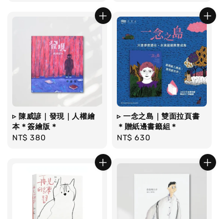
price
price
▹ 陳威諺｜發現｜人權繪
▹ 一念之島｜雙面拉頁書
本＊簽繪版＊
＊贈紙邊書籤組＊
Regular
NT$ 380
Regular
NT$ 630
price
price