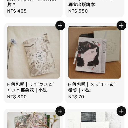
片＊
獨立出版繪本
Regular
NT$ 405
Regular
NT$ 550
price
price
▹ 何包蛋｜ㄋㄚˋㄉㄨㄛˇ
▹ 何包蛋｜ㄨㄟˊㄒㄧㄠˋ
ㄏㄨㄚ那朵花｜小誌
微笑｜小誌
Regular
NT$ 300
Regular
NT$ 70
price
price