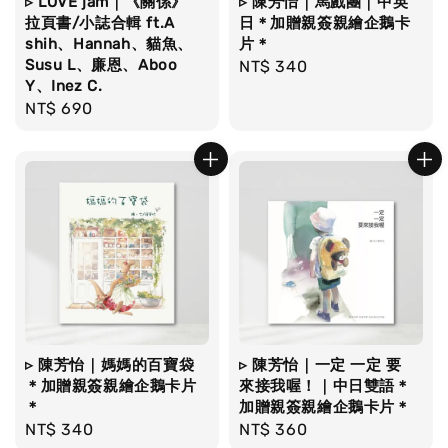
▹ LOVE jam｜《關係》
▹ 陳芳怡｜馬戲團｜中英
拉頁書/小誌合輯 ft.A
日＊加贈親簽親繪企鵝卡
shih、Hannah、貓魚、
片＊
Susu L、廉恩、Aboo
Regular
NT$ 340
Y、Inez C.
price
Regular
NT$ 690
price
▹ 陳芳怡｜媽媽的百寶袋
▹ 陳芳怡｜一定 一定 要
＊加贈親簽親繪企鵝卡片
來接我喔！｜中日雙語＊
＊
加贈親簽親繪企鵝卡片＊
Regular
NT$ 340
Regular
NT$ 360