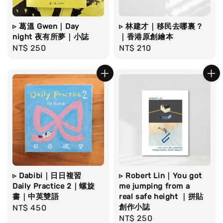
▹ 葛溫 Gwen｜Day
▹ 林建才｜移民去哪裏？
night 夜有所夢｜小誌
｜香港原創繪本
Regular
NT$ 250
Regular
NT$ 210
price
price
▹ Dabibi｜日日複習
▹ Robert Lin｜You got
Daily Practice 2｜螺旋
me jumping from a
書｜中英雙語
real safe height ｜拼貼
創作小誌
Regular
NT$ 450
Regular
NT$ 250
price