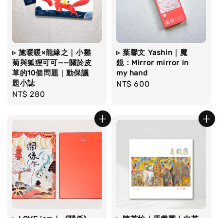
▹ 施暖暖×龍緣之｜小雛
▹ 葉馨文 Yashin｜魔
菊與狐狸可可——關於皮
鏡：Mirror mirror in
草的10個問題｜動保議
my hand
題小誌
Regular
NT$ 600
Regular
NT$ 280
price
price