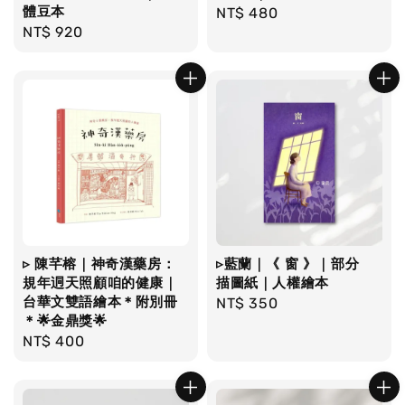
體豆本
Regular
NT$ 480
Regular
NT$ 920
price
price
▹ 陳芊榕｜神奇漢藥房：
▹藍蘭｜《 窗 》｜部分
規年迵天照顧咱的健康｜
描圖紙｜人權繪本
台華文雙語繪本＊附別冊
Regular
NT$ 350
＊🌟金鼎獎🌟
price
Regular
NT$ 400
price