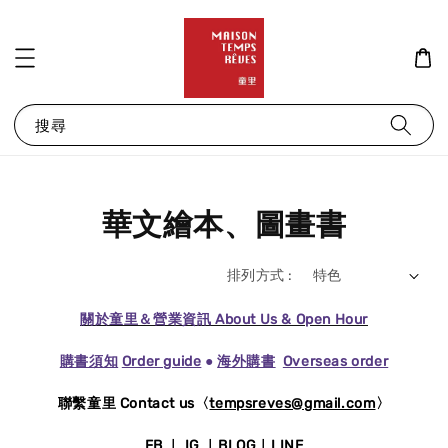
搜尋
華文繪本、圖畫書
排列方式 :
關於童里＆營業資訊 About Us & Open Hour
購書須知
Order guide
●
海外購書
Overseas order
聯繫童里 Contact us〈
tempsreves@gmail.com
〉
FB
｜
IG
｜
BLOG
｜
LINE