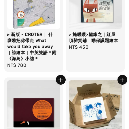
▹ 新版 - CROTER｜ 什
▹ 施暖暖×龍緣之｜紅屋
麼將把你帶走 What
頂雜貨鋪｜動保議題繪本
would take you away
Regular
NT$ 450
｜詩繪本｜中英雙語＊附
price
《海鳥》小誌＊
Regular
NT$ 780
price