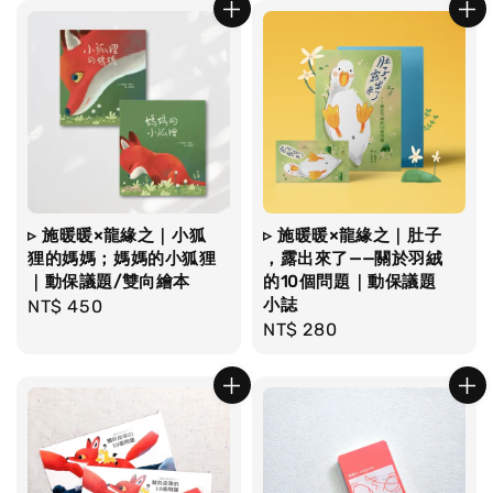
▹ 施暖暖×龍緣之｜小狐
▹ 施暖暖×龍緣之｜肚子
狸的媽媽；媽媽的小狐狸
，露出來了——關於羽絨
｜動保議題/雙向繪本
的10個問題｜動保議題
小誌
Regular
NT$ 450
Regular
NT$ 280
price
price