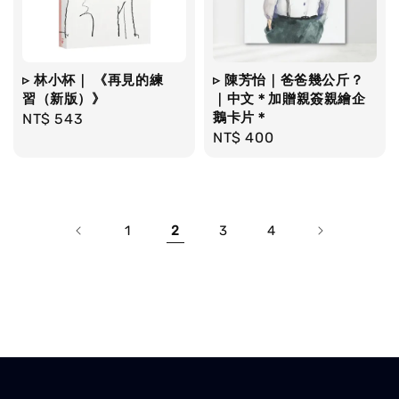
▹ 林小杯｜ 《再見的練
▹ 陳芳怡｜爸爸幾公斤？
習（新版）》
｜中文＊加贈親簽親繪企
鵝卡片＊
Regular
NT$ 543
Regular
NT$ 400
price
price
1
2
3
4