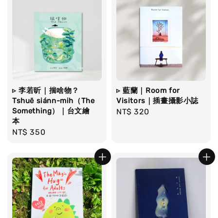
▹ 李若昕｜揣啥物？
▹ 藍蘭｜Room for
Tshuē siánn-mih（The
Visitors｜插畫攝影小誌
Something）｜台文繪
Regular
NT$ 320
本
price
Regular
NT$ 350
price