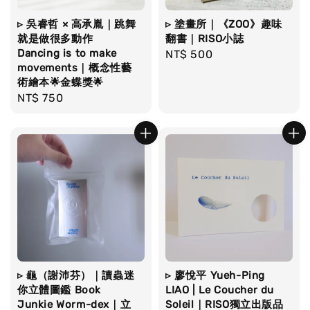
▹ 吳睿哲 × 高承胤｜跳舞
▹ 塗畫所｜《ZOO》趣味
就是做很多動作
翻書｜RISO小誌
Dancing is to make
Regular
NT$ 500
movements｜概念性藝
price
術繪本🌟金蝶獎🌟
Regular
NT$ 750
price
▹ 龜（謝沛芬）｜讀蟲迷
▹ 廖悅平 Yueh-Ping
你立體圖鑑 Book
LIAO | Le Coucher du
Junkie Worm-dex｜立
Soleil｜RISO獨立出版品