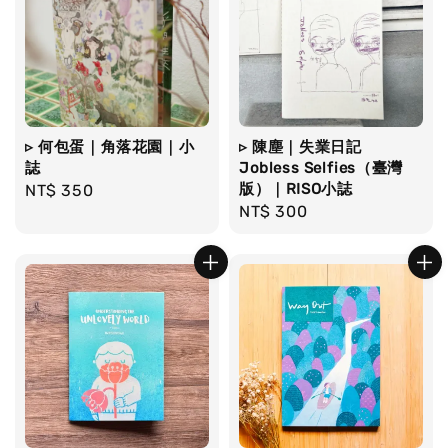
▹ 何包蛋｜角落花園｜小
▹ 陳塵｜失業日記
誌
Jobless Selfies（臺灣
版）｜RISO小誌
Regular
NT$ 350
Regular
NT$ 300
price
price