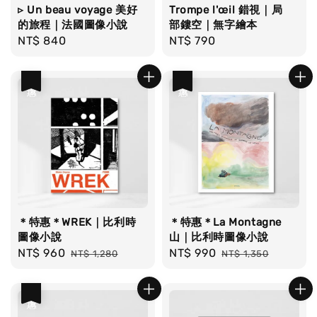
▹ Un beau voyage 美好
Trompe l'œil 錯視｜局
的旅程｜法國圖像小說
部鏤空｜無字繪本
Regular
NT$ 840
Regular
NT$ 790
price
price
優惠
優惠
＊特惠＊WREK｜比利時
＊特惠＊La Montagne
圖像小說
山｜比利時圖像小說
Sale
NT$ 960
Regular
Sale
NT$ 990
Regular
NT$ 1,280
NT$ 1,350
price
price
price
price
優惠