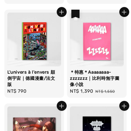
price
price
優惠
L'univers à l'envers 顛
＊特惠＊Aaaaaaaa-
倒宇宙｜德國漫畫/法文
zzzzzzz｜比利時無字圖
版
像小說
Regular
NT$ 790
Sale
NT$ 1,390
Regular
NT$ 1,550
price
price
price