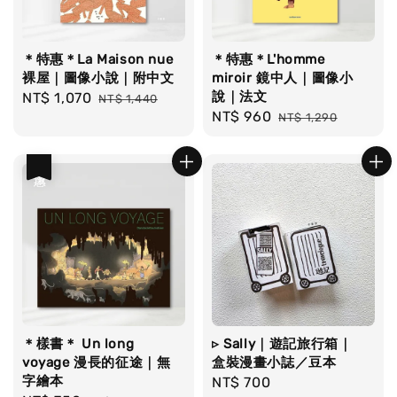
＊特惠＊La Maison nue
＊特惠＊L'homme
裸屋｜圖像小說｜附中文
miroir 鏡中人｜圖像小
說｜法文
Sale
NT$ 1,070
Regular
NT$ 1,440
Sale
NT$ 960
Regular
price
price
NT$ 1,290
price
price
優惠
＊樣書＊ Un long
▹ Sally｜遊記旅行箱｜
voyage 漫長的征途｜無
盒裝漫畫小誌／豆本
字繪本
Regular
NT$ 700