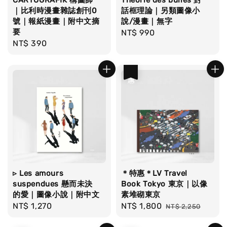
CARTOGRAFIK 構圖師
Théorie des bulles 對
｜比利時漫畫雜誌創刊0
話框理論｜另類圖像小
號｜報紙漫畫｜附中文摘
說/漫畫｜無字
要
Regular
NT$ 990
Regular
NT$ 390
price
price
優惠
▹ Les amours
＊特惠＊LV Travel
suspendues 懸而未決
Book Tokyo 東京｜以像
的愛｜圖像小說｜附中文
素堆砌東京
Regular
NT$ 1,270
Sale
NT$ 1,800
Regular
NT$ 2,250
price
price
price