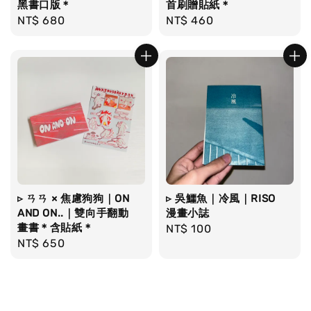
黑書口版＊
首刷贈貼紙＊
Regular
NT$ 680
Regular
NT$ 460
price
price
▹ ㄢㄢ × 焦慮狗狗｜ON
▹ 吳鱷魚｜冷風｜RISO
AND ON..｜雙向手翻動
漫畫小誌
畫書＊含貼紙＊
Regular
NT$ 100
Regular
NT$ 650
price
price