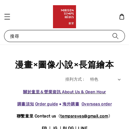
搜尋
漫畫×圖像小說×長篇繪本
排列方式 :
關於童里＆營業資訊 About Us & Open Hour
購書須知
Order guide
●
海外購書
Overseas order
聯繫童里 Contact us〈
tempsreves@gmail.com
〉
FB
｜
IG
｜
BLOG
｜
LINE