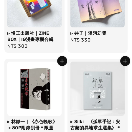
▹ 慢工出版社｜ZINE
▹ 井子｜溫河幻覺
BOX｜IG漫畫專欄合輯
Regular
NT$ 330
Regular
NT$ 300
price
price
▹ 林靜一｜《赤色輓歌》
▹ Silki｜《孤單手記：安
＋80P附錄別冊＊限量
古蘭的異地求生選集》＊