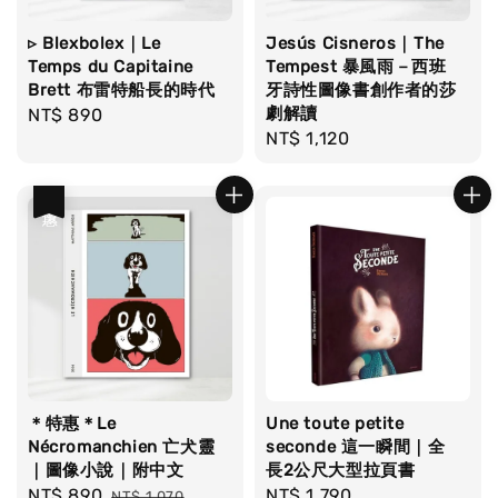
▹ Blexbolex｜Le
Jesús Cisneros｜The
Temps du Capitaine
Tempest 暴風雨－西班
Brett 布雷特船長的時代
牙詩性圖像書創作者的莎
劇解讀
Regular
NT$ 890
Regular
NT$ 1,120
price
price
優惠
＊特惠＊Le
Une toute petite
Nécromanchien 亡犬靈
seconde 這一瞬間｜全
｜圖像小說｜附中文
長2公尺大型拉頁書
Sale
NT$ 890
Regular
Regular
NT$ 1,790
NT$ 1,070