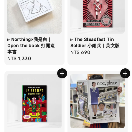
▹ Northing×我是白｜
▹ The Steadfast Tin
Open the book 打開這
Soldier 小錫兵｜英文版
本書
Regular
NT$ 690
Regular
NT$ 1,330
price
price