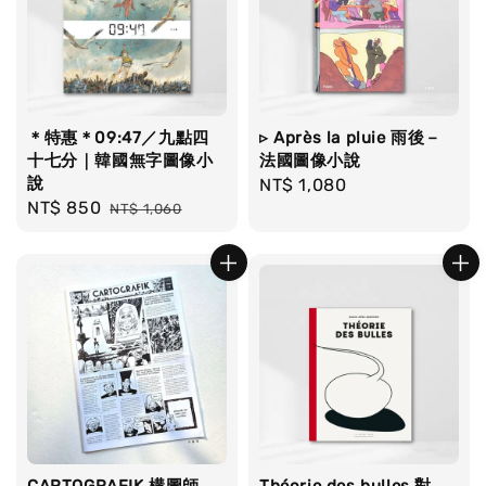
＊特惠＊09:47／九點四
▹ Après la pluie 雨後－
十七分｜韓國無字圖像小
法國圖像小說
說
Regular
NT$ 1,080
Sale
NT$ 850
Regular
NT$ 1,060
price
price
price