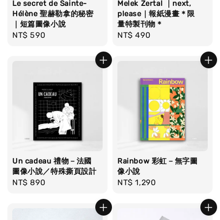
Le secret de Sainte-
Melek Zertal ｜next,
Hélène 聖赫勒拿的秘密
please｜報紙漫畫＊限
｜短篇圖像小說
量特製刊物＊
Regular
NT$ 590
Regular
NT$ 490
price
price
Un cadeau 禮物－法國
Rainbow 彩虹－無字圖
圖像小說／特殊撕頁設計
像小說
Regular
NT$ 890
Regular
NT$ 1,290
price
price