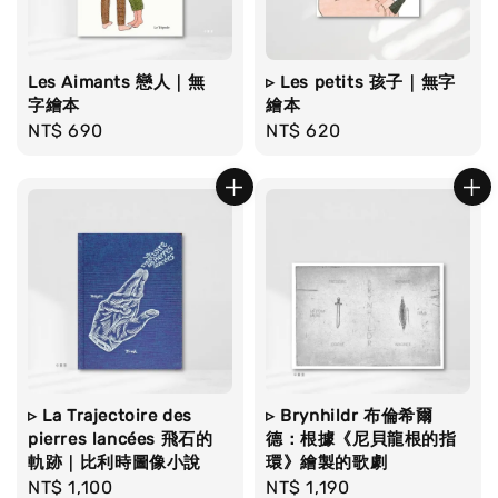
Les Aimants 戀人｜無
▹ Les petits 孩子｜無字
字繪本
繪本
Regular
NT$ 690
Regular
NT$ 620
price
price
▹ La Trajectoire des
▹ Brynhildr 布倫希爾
pierres lancées 飛石的
德：根據《尼貝龍根的指
軌跡｜比利時圖像小說
環》繪製的歌劇
Regular
NT$ 1,100
Regular
NT$ 1,190