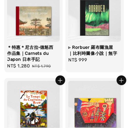
＊特惠＊尼古拉·德魁西
▹ Rorbuer 羅布爾漁屋
作品集｜Carnets du
｜比利時圖像小說｜無字
Japon 日本手記
Regular
NT$ 999
Sale
NT$ 1,280
Regular
NT$ 1,790
price
price
price