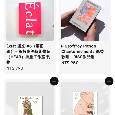
Éclat 迸光 #5（兩冊一
▹ Geoffroy Pithon｜
組）－萊茵高等藝術學院
Chantonnements 低聲
（HEAR）插畫工作室 刊
歌唱－RISO作品集
物
Regular
NT$ 950
Regular
NT$ 790
price
price