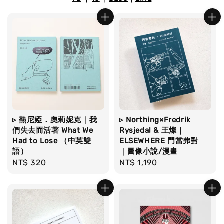
▹ 熱尼婭．奧莉妮克｜我
▹ Northing×Fredrik
們失去而活著 What We
Rysjedal & 王燦｜
Had to Lose （中英雙
ELSEWHERE 門當弗對
語）
｜圖像小說/漫畫
Regular
NT$ 320
Regular
NT$ 1,190
price
price