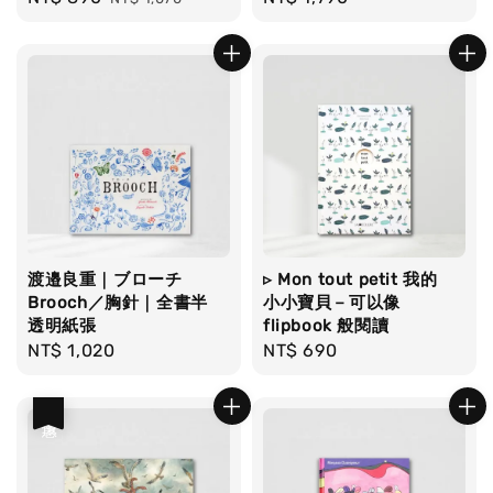
price
price
price
渡邉良重｜ブローチ
▹ Mon tout petit 我的
Brooch／胸針｜全書半
小小寶貝－可以像
透明紙張
flipbook 般閱讀
Regular
NT$ 1,020
Regular
NT$ 690
price
price
優惠